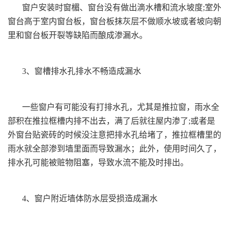
窗户安装时窗楣、窗台没有做出滴水槽和流水坡度;室外
窗台高于室内窗台板，窗台板抹灰层不做顺水坡或者坡向朝
里和窗台板开裂等缺陷而酿成渗漏水。
3、窗槽排水孔排水不畅造成漏水
一些窗户有可能没有打排水孔，尤其是推拉窗，雨水全
部积在推拉框槽内排不出去，满了后就往屋内渗了;或者是
外窗台贴瓷砖的时候没注意把排水孔给堵了，推拉框槽里的
雨水就全部渗到墙里面而导致漏水；此外，使用时间久了，
排水孔可能被赃物阻塞，导致水流不能及时排出。
4、窗户附近墙体防水层受损造成漏水