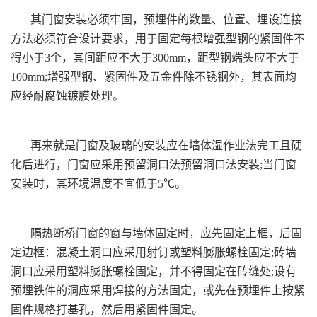
其门窗安装必须牢固，预埋件的数量、位置、埋设连接
方法必须符合设计要求，用于固定每根增强型钢的紧固件不
得小于3个，其间距应不大于300mm，距型钢端头应不大于
100mm;增强型钢、紧固件及五金件除不锈钢外，其表面均
应经耐腐蚀镀膜处理。
再来就是门窗及玻璃的安装应在墙体湿作业法完工且硬
化后进行，门窗应采用预留洞口法预留洞口法安装;当门窗
安装时，其环境温度不宜低于5℃。
隔热断桥门窗的窗与墙体固定时，应先固定上框，后固
定边框：混凝土洞口应采用射钉或塑料膨胀螺栓固定;砖墙
洞口应采用塑料膨胀螺栓固定，并不得固定在砖缝处;设有
预埋铁件的洞应采用焊接的方法固定，或先在预埋件上按紧
固件规格打基孔，然后用紧固件固定。