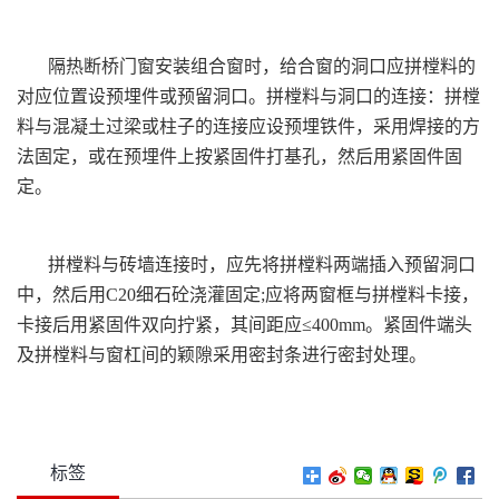
隔热断桥门窗安装组合窗时，给合窗的洞口应拼樘料的
对应位置设预埋件或预留洞口。拼樘料与洞口的连接：拼樘
料与混凝土过梁或柱子的连接应设预埋铁件，采用焊接的方
法固定，或在预埋件上按紧固件打基孔，然后用紧固件固
定。
拼樘料与砖墙连接时，应先将拼樘料两端插入预留洞口
中，然后用C20细石砼浇灌固定;应将两窗框与拼樘料卡接，
卡接后用紧固件双向拧紧，其间距应≤400mm。紧固件端头
及拼樘料与窗杠间的颖隙采用密封条进行密封处理。
标签