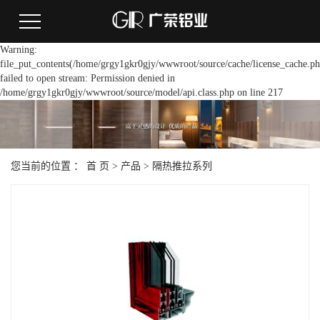
Warning:
file_put_contents(/home/grgy1gkr0gjy/wwwroot/source/cache/license_cache.ph
failed to open stream: Permission denied in
/home/grgy1gkr0gjy/wwwroot/source/model/api.class.php on line 217
您当前的位置 ：
首 页
>
产品
>
隔热推拉系列