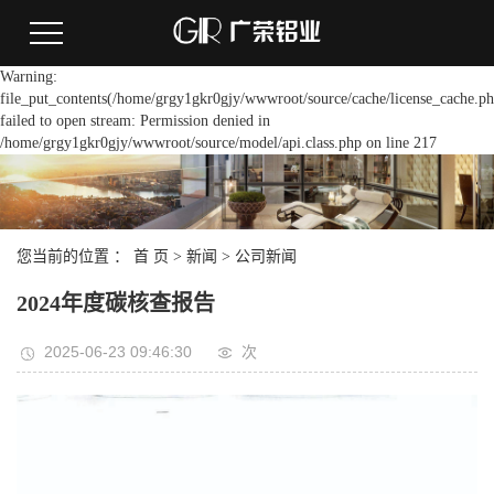
Warning:
file_put_contents(/home/grgy1gkr0gjy/wwwroot/source/cache/license_cache.ph
failed to open stream: Permission denied in
/home/grgy1gkr0gjy/wwwroot/source/model/api.class.php on line 217
您当前的位置 ：
首 页
>
新闻
>
公司新闻
2024年度碳核查报告
2025-06-23 09:46:30
次