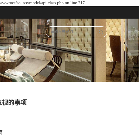
wwwroot/source/model/api.class.php on line 217
忽视的事项
项