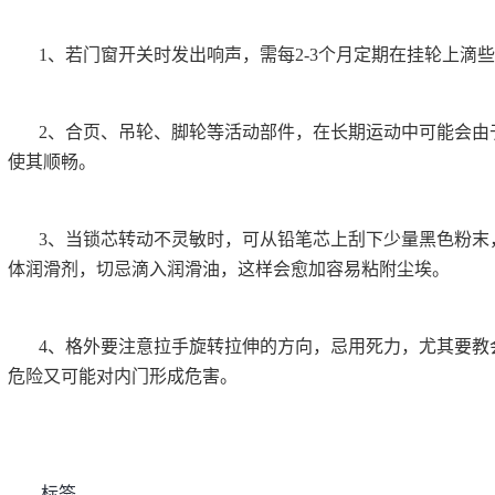
1、若门窗开关时发出响声，需每2-3个月定期在挂轮上滴
2、合页、吊轮、脚轮等活动部件，在长期运动中可能会由
使其顺畅。
3、当锁芯转动不灵敏时，可从铅笔芯上刮下少量黑色粉末
体润滑剂，切忌滴入润滑油，这样会愈加容易粘附尘埃。
4、格外要注意拉手旋转拉伸的方向，忌用死力，尤其要教
危险又可能对内门形成危害。
标签